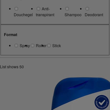
Anti-
Douchegel
transpirant
Shampoo
Deodorant
Format
Spray
Roller
Stick
List shows
50