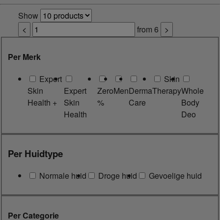
Show
<
from
6
>
Per Merk
Expert
Skin
Skin
Expert
Zero
Men
Derma
Therapy
Whole
Health +
Skin
%
Care
Body
Health
Deo
Per Huidtype
Normale huid
Droge huid
Gevoelige huid
Per Categorie