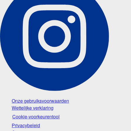
Onze gebruiksvoorwaarden
Wettelijke verklaring
Cookie-voorkeurentool
Privacybeleid