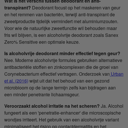
Wat is het verschil tussen deodorant en anti-
transpirant?
Deodorant focust op het maskeren van geur
en het remmen van bacteriën, terwijl anti-transpirant de
zweetproductie tijdelijk vermindert met aluminiumzouten.
Voor wie de natuurlijke zweetfunctie wil behouden maar
fris wil blijven, is een alcoholvrije deodorant zoals Sanex
Zero% Sensitive een optimale keuze.
Is alcoholvrije deodorant minder effectief tegen geur?
Nee. Moderne alcoholvrije formules gebruiken alternatieve
antibacteriële stoffen en zinkcomplexen die de groei van
Corynebacterium effectief vertragen. Onderzoek van
Urban
et al. (2016)
wijst uit dat het behoud van een gezond
microbioom op de lange termijn zelfs kan bijdragen aan
een minder penetrante lichaamsgeur.
Veroorzaakt alcohol irritatie na het scheren?
Ja. Alcohol
fungeert als een 'penetratie-enhancer' die microscopische
wondjes irriteert. Het gebruik van een alcoholvrije variant
minimaliseert het risico op contactdermatitis en het