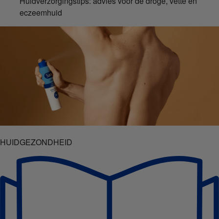
Huidverzorgingstips: advies voor de droge, vette en
eczeemhuid
HUIDGEZONDHEID